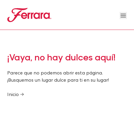
Skip to main content
Ferrara
Ope
Our Brands Megamenu
About Us Megamenu
People & Planet Megamenu
News Megamenu
Country & Language Megamen
¡Vaya, no hay dulces aquí!
Parece que no podemos abrir esta página.
¡Busquemos un lugar dulce para ti en su lugar!
Inicio →