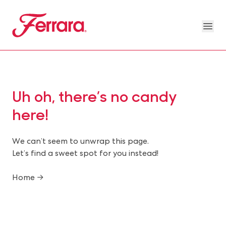
Skip to main content
Ferrara
Ope
Our Brands Megamenu
About Us Megamenu
People & Planet Megamenu
News Megamenu
Country & Language Megamen
Uh oh, there’s no candy
here!
We can’t seem to unwrap this page.
Let’s find a sweet spot for you instead!
Home →