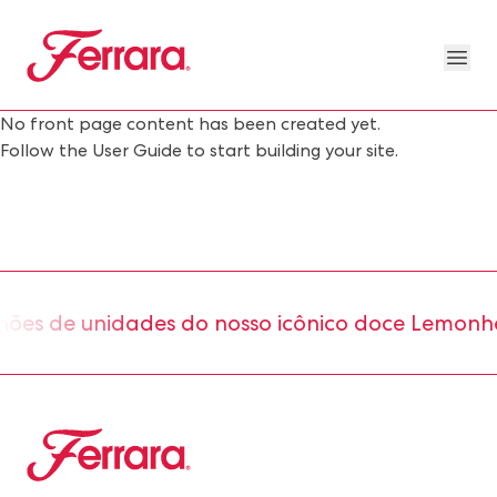
Skip to main content
Ferrara
Ope
Our Brands Megamenu
About Us Megamenu
People & Planet Megamenu
News Megamenu
Country & Language Megamen
No front page content has been created yet.
Follow the
User Guide
to start building your site.
es de unidades do nosso icônico doce Lemonhea
Ferrara