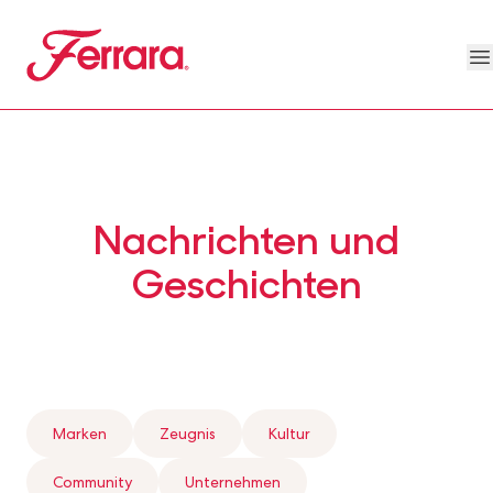
Skip to main content
Ferrara
O
About Us Megamenu
People & Planet Megamenu
News Megamenu
Country & Language Megamen
Nachrichten und
Geschichten
Marken
Zeugnis
Kultur
Community
Unternehmen