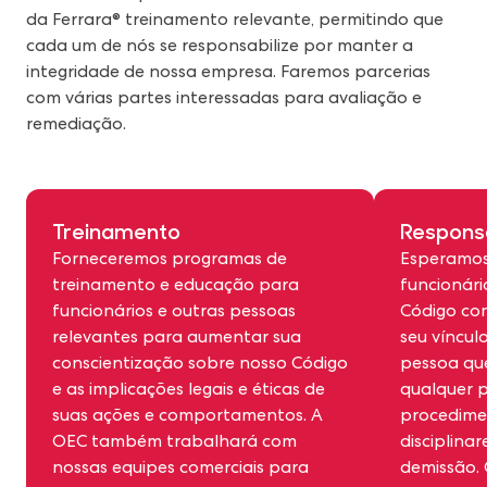
da Ferrara® treinamento relevante, permitindo que
cada um de nós se responsabilize por manter a
integridade de nossa empresa. Faremos parcerias
com várias partes interessadas para avaliação e
remediação.
Treinamento
Respons
Forneceremos programas de
Esperamos
treinamento e educação para
funcionár
funcionários e outras pessoas
Código co
relevantes para aumentar sua
seu víncul
conscientização sobre nosso Código
pessoa que
e as implicações legais e éticas de
qualquer p
suas ações e comportamentos. A
procedimen
OEC também trabalhará com
disciplina
nossas equipes comerciais para
demissão. 