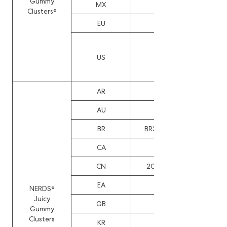
Gummy
MX
66177
Clusters®
EU
DM/215322
D951586,
D994266,
US
D1048649,
D1104405
AR
104860
AU
202312757
BR
BR3020230021884
CA
221688
CN
202460000816.5
EA
000667
NERDS®
Juicy
GB
DM/228772
Gummy
Clusters
KR
DM/228772