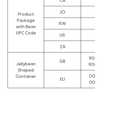
CA
151023
JO
2030
Product
Package
KW
DA63/2013
with Bean
UPC Code
US
D764936
ZA
A2013/0838
90001070990001,
GB
Jellybean
90001070990002
Shaped
000107099-0001,
Container
EU
000107099-0002