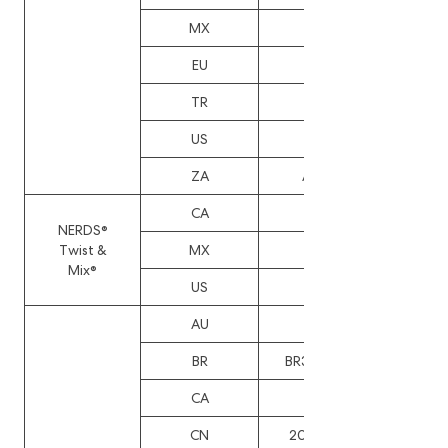
MX
73212
EU
DM/228772
TR
2023/011647
US
D994267
ZA
A2023/01244
CA
203274
NERDS®
Twist &
MX
66204
Mix®
US
D952474
AU
202312772
BR
BR3020230021892
CA
221689
CN
202460000817.X