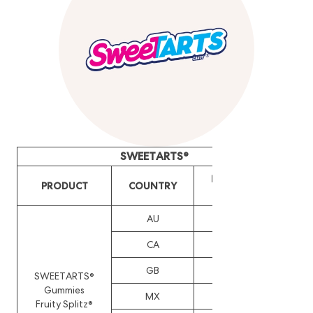
SWEETARTS®
REG./DESIGN
PRODUCT
COUNTRY
NUMBER
AU
202216931
CA
217828
GB
DM/225144
SWEETARTS®
Gummies
MX
72348
Fruity Splitz®