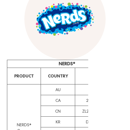
NERDS®
REG./DESIGN
PRODUCT
COUNTRY
NUMBER
AU
202110430
CA
205218, 205219
CN
ZL202130068447.3
KR
DM/215322-001
NERDS®