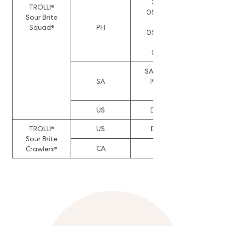
3-2025-
TROLLI®
050505, 3-
Sour Brite
2025-
Squad®
PH
050506, 3-
2025-
050507
SA 19754, SA
SA
19755, SA
19756
US
D1114459
TROLLI®
US
D1032141
Sour Brite
CA
219507
Crawlers®