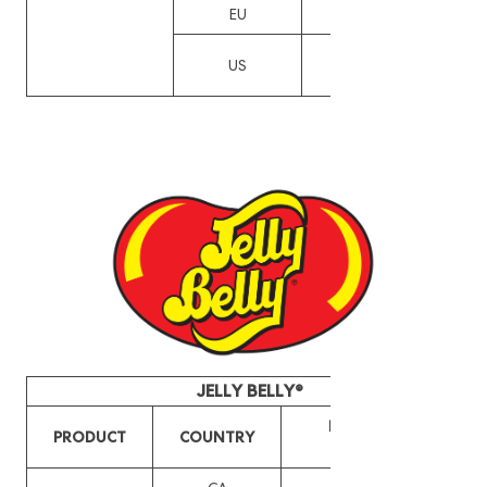
EU
DM/225144
D1021324,
US
D1062145
JELLY BELLY®
REG./DESIGN
PRODUCT
COUNTRY
NUMBER