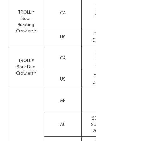
219507,
233322,
TROLLI®
CA
233324,
Sour
233325
Bursting
Crawlers®
D1032141,
US
D1068200
219507,
CA
233322,
TROLLI®
233324
Sour Duo
Crawlers®
D1032141,
US
D1068200
108106,
AR
108107,
108108
202512419,
AU
202512420,
202512421