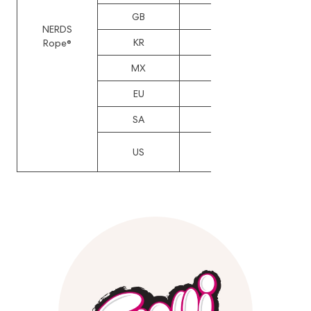
GB
DM/228773
NERDS
KR
DM/228773
Rope®
MX
72971
EU
DM/228773
SA
SA11678
D1046371,
US
D1047347