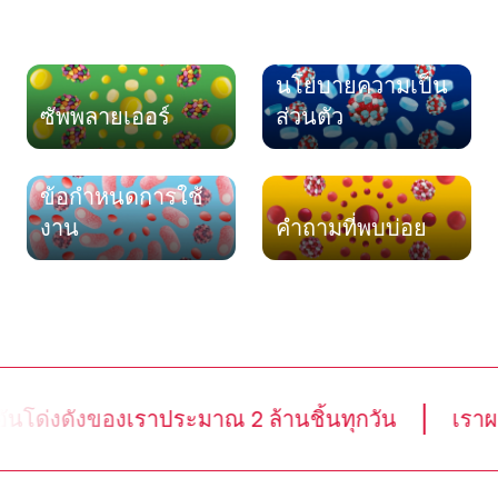
นโยบายความเป็น
ซัพพลายเออร์
ส่วนตัว
ข้อกำหนดการใช้
งาน
คำถามที่พบบ่อย
่งดังของเราประมาณ 2 ล้านชิ้นทุกวัน
เราผลิต