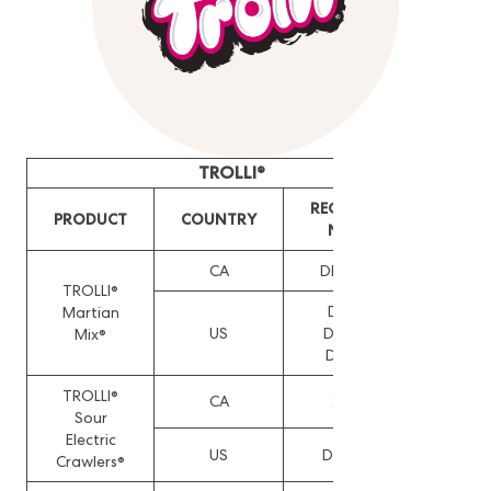
TROLLI®
REG./DESIGN
PRODUCT
COUNTRY
NUMBER
CA
DM/213827
TROLLI®
D936331,
Martian
US
D965947,
Mix®
D993568
TROLLI®
CA
225482
Sour
Electric
US
D1050668
Crawlers®