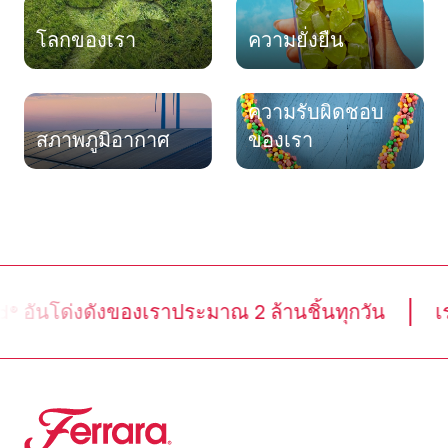
โลกของเรา
ความยั่งยืน
ความรับผิดชอบ
สภาพภูมิอากาศ
ของเรา
อันโด่งดังของเราประมาณ 2 ล้านชิ้นทุกวัน
เรา
Ferrara