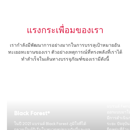
แรงกระเพื่อมของเรา
เรากำลังมีพัฒนาการอย่างมากในการบรรลุเป้าหมายอัน
ทะเยอทะยานของเรา ตัวอย่างเหตุการณ์ที่ทรงพลังที่เราได้
ทำสำเร็จในเส้นทางบรรจุภัณฑ์ของเรามีดังนี้
แผนงานก
รีไซเคิล
แบรนด์ Ferrar
Black Forest®
ออกแบบมาให้
มีการดำเนิน
ในปี 2021 แบรนด์ Black Forest ภูมิใจที่ได้
ระยะ ปัจจุบั
กลายเป็นผู้ริเริ่มในหมวดหมู่ขนมกัมมี่และผล
ยืดหยุ่นที่ร