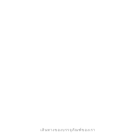
พลาสติก โดยเฉพาะฟิล์มแบบ
ยืดหยุ่น เป็นความท้าทายที่ยิ่งใหญ่
ที่สุดของเรา เรากำลังแก้ไขปัญหา
กลุ่มผลิตภัณฑ์บรรจุภัณฑ์ของเรา
ในด้านนี้ด้วยการลงทุนและ
นวัตกรรม
เส้นทางของบรรจุภัณฑ์ของเรา