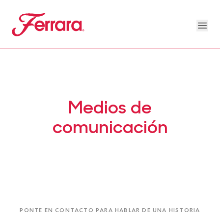
Skip to main content
Ferrara
Ope
About Us Megamenu
People & Planet Megamenu
News Megamenu
Country & Language Megamen
Medios de
comunicación
PONTE EN CONTACTO PARA HABLAR DE UNA HISTORIA