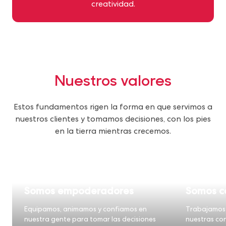
creatividad.
Nuestros valores
Estos fundamentos rigen la forma en que servimos a
nuestros clientes y tomamos decisiones, con los pies
en la tierra mientras crecemos.
Somos empoderadores
Somos c
Equipamos, animamos y confiamos en
Trabajamos 
nuestra gente para tomar las decisiones
nuestras con