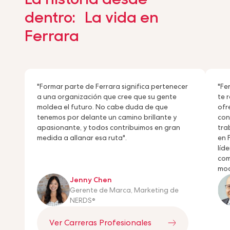
dentro: La vida en
Ferrara
"Formar parte de Ferrara significa pertenecer
"Fe
a una organización que cree que su gente
te 
moldea el futuro. No cabe duda de que
ofr
tenemos por delante un camino brillante y
con
apasionante, y todos contribuimos en gran
tra
medida a allanar esa ruta".
en 
líd
com
mod
Jenny Chen
Gerente de Marca, Marketing de
NERDS®
Ver Carreras Profesionales