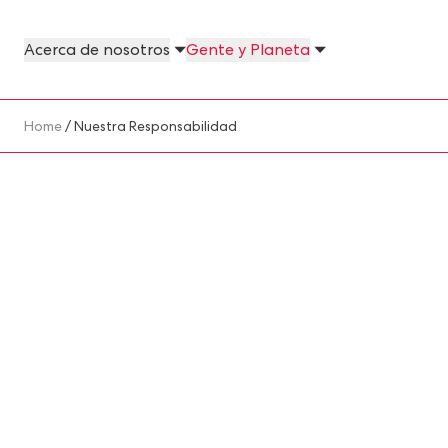
Skip to main content
Acerca de nosotros
Gente y Planeta
About Us Megamenu
People & Planet Megamenu
News Megamenu
Country & Language Megamen
Breadcrumb
Home
/ Nuestra Responsabilidad