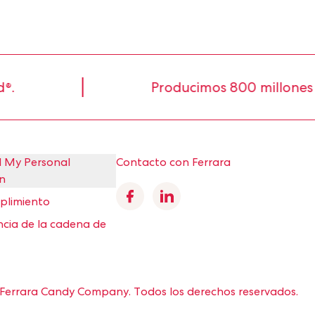
Producimos 800 millones de libra
l My Personal
Contacto con Ferrara
n
Facebook
Linkedin
mplimiento
cia de la cadena de
Ferrara Candy Company.
Todos los derechos reservados.